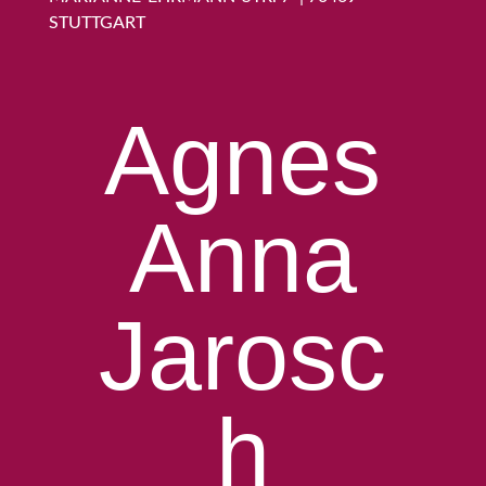
STUTTGART
Agnes
Anna
Jarosc
h